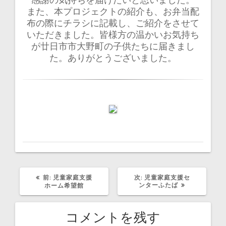
また、本プロジェクトの紹介も、お弁当配
布の際にチラシに記載し、ご紹介をさせて
いただきました。皆様方の温かいお気持ち
が廿日市市大野町の子供たちに届きまし
た。ありがとうございました。
前:
過
児童家庭支援
次:
次
児童家庭支援セ
去
ンターふたば
の
ホーム希望館
の
投
投
稿
稿
:
コメントを残す
: