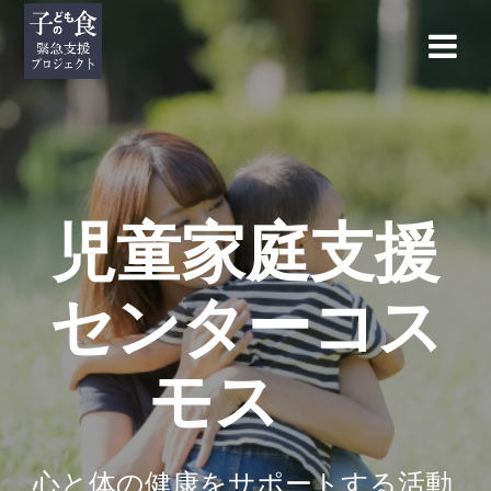
コ
ン
テ
ン
ツ
へ
ス
キ
ッ
児童家庭支援
プ
センターコス
モス
心と体の健康をサポートする活動